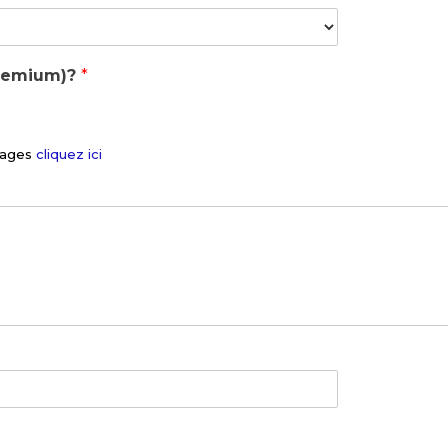
premium)?
*
ntages
cliquez ici